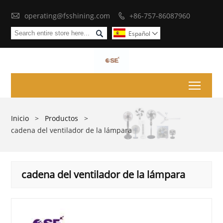

operating@fsshining.com
+86-757-86087960


Español

Toggl
Inicio
>
Productos
>
cadena del ventilador de la lámpara
cadena del ventilador de la lámpara