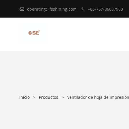

operating@fsshining.com
+86-757-86087960

Inicio
>
Productos
>
ventilador de hoja de impresió