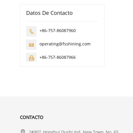
Datos De Contacto
+86-757-86087960

operating@fsshining.com

+86-757-86087966

CONTACTO

2#907, Honghui Dushi Ind. New Town, No. 65,