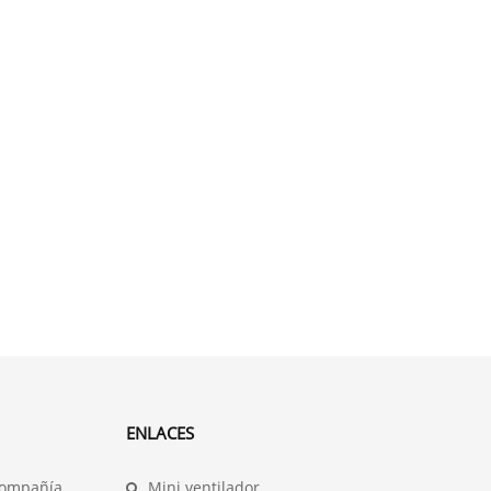
ENLACES
compañía
Mini ventilador