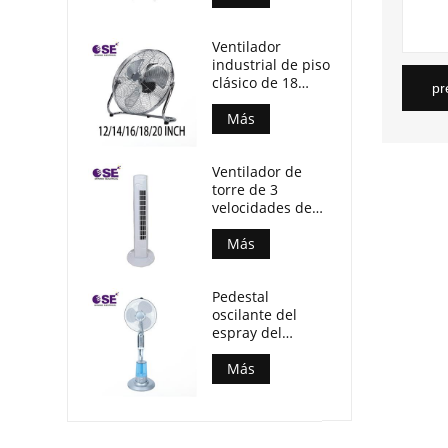
Ventilador
industrial de piso
clásico de 18
pr
pulgadas y 3
aspas de
Más
aluminio de
varios tamaños
Ventilador de
torre de 3
velocidades de
cuerpo de PP de
motor de
Más
aluminio sin
temporizador
Pedestal
oscilante del
espray del
aparato
electrodoméstico
Más
fan derecha de la
niebla de 16
pulgadas