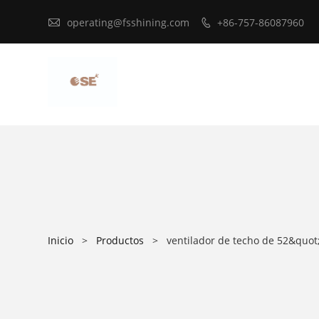

operating@fsshining.com
+86-757-86087960

Inicio
>
Productos
>
ventilador de techo de 52&quot;