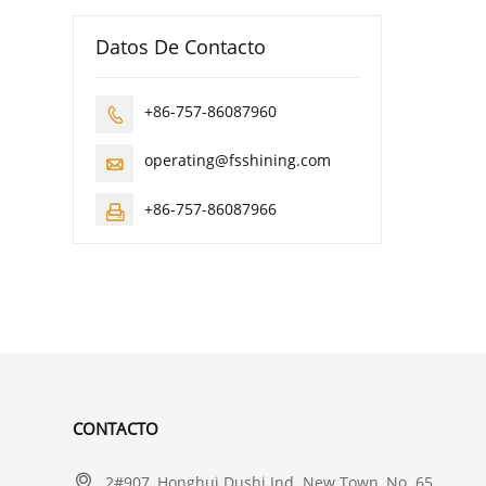
Datos De Contacto
+86-757-86087960

operating@fsshining.com

+86-757-86087966

CONTACTO

2#907, Honghui Dushi Ind. New Town, No. 65,