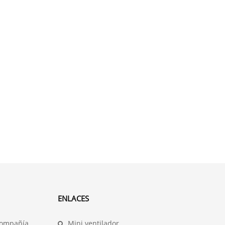
ENLACES
compañía
Mini ventilador