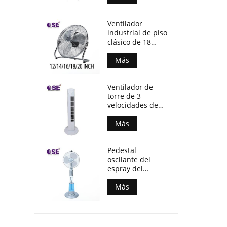
Ventilador
industrial de piso
clásico de 18
pulgadas y 3
aspas de
Más
aluminio de
varios tamaños
Ventilador de
torre de 3
velocidades de
cuerpo de PP de
motor de
Más
aluminio sin
temporizador
Pedestal
oscilante del
espray del
aparato
electrodoméstico
Más
fan derecha de la
niebla de 16
pulgadas