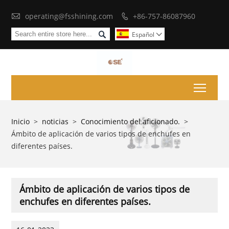

operating@fsshining.com
+86-757-86087960


Español

Toggl
Inicio
>
noticias
>
Conocimiento del aficionado.
>
Ámbito de aplicación de varios tipos de enchufes en
diferentes países.
Ámbito de aplicación de varios tipos de
enchufes en diferentes países.