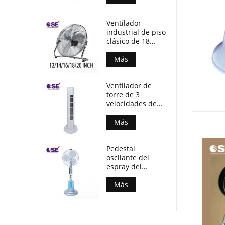
Ventilador
industrial de piso
clásico de 18
pulgadas y 3
aspas de
Más
aluminio de
varios tamaños
Ventilador de
torre de 3
velocidades de
cuerpo de PP de
motor de
Más
aluminio sin
temporizador
Pedestal
oscilante del
espray del
aparato
electrodoméstico
Más
fan derecha de la
niebla de 16
pulgadas