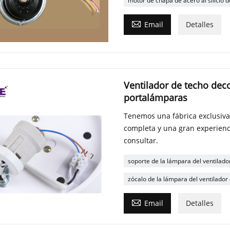
motor de chapa de acero al silicio d

Email
Detalles
Ventilador de techo dec
portalámparas
Tenemos una fábrica exclusiva
completa y una gran experienc
consultar.
soporte de la lámpara del ventilado
zócalo de la lámpara del ventilador

Email
Detalles