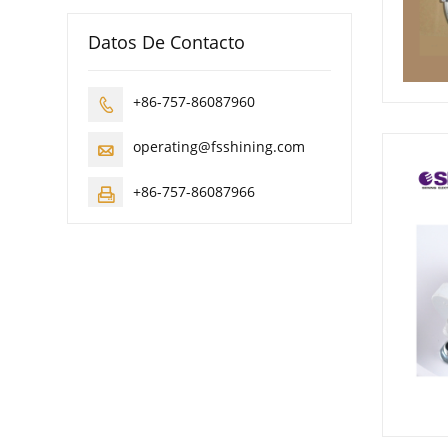
Datos De Contacto
+86-757-86087960

operating@fsshining.com

+86-757-86087966
