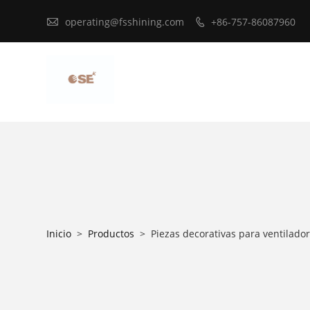

operating@fsshining.com
+86-757-86087960

Inicio
>
Productos
>
Piezas decorativas para ventilado