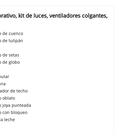
ativo, kit de luces, ventiladores colgantes,
o de cuenco
o de tulipán
o de setas
o de globo
nular
ana
lador de techo
o oblato
o joya punteada
o con bloqueo
a leche