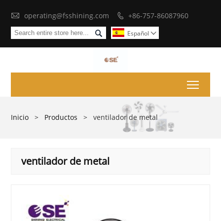

operating@fsshining.com
+86-757-86087960


Español

Toggl
Inicio
>
Productos
>
ventilador de metal
ventilador de metal