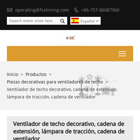

operating@fsshining.com
+86-757-86087960


Español

Toggl
Inicio
>
Productos
>
Piezas decorativas para ventiladores de techo
>
Ventilador de techo decorativo, cadena de extensión,
lámpara de tracción, cadena de ventilador
Ventilador de techo decorativo, cadena de
extensión, lámpara de tracción, cadena de
ventilador