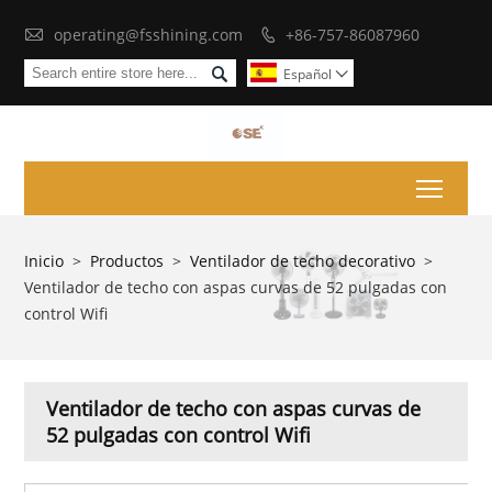

operating@fsshining.com
+86-757-86087960


Español

Toggl
Inicio
>
Productos
>
Ventilador de techo decorativo
>
Ventilador de techo con aspas curvas de 52 pulgadas con
control Wifi
Ventilador de techo con aspas curvas de
52 pulgadas con control Wifi