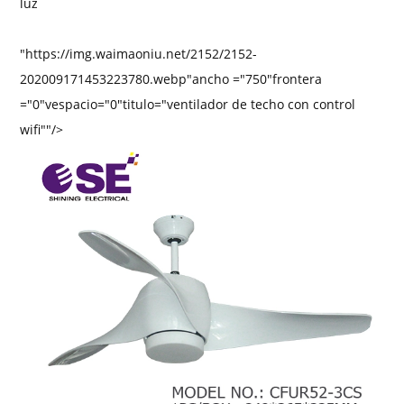
luz
"https://img.waimaoniu.net/2152/2152-
202009171453223780.webp"ancho ="750"frontera
="0"vespacio="0"titulo="ventilador de techo con control
wifi""/>