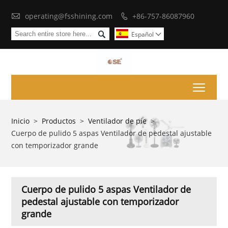

operating@fsshining.com
+86-757-86087960


Español

Toggl
Inicio
>
Productos
>
Ventilador de pie
>
Cuerpo de pulido 5 aspas Ventilador de pedestal ajustable
con temporizador grande
Cuerpo de pulido 5 aspas Ventilador de
pedestal ajustable con temporizador
grande