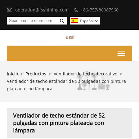

operating@fsshining.com
+86-757-86087960


Español

Toggl
Inicio
>
Productos
>
Ventilador de techo decorativo
>
Ventilador de techo estándar de 52 pulgadas con pintura
plateada con lámpara
Ventilador de techo estándar de 52
pulgadas con pintura plateada con
lámpara